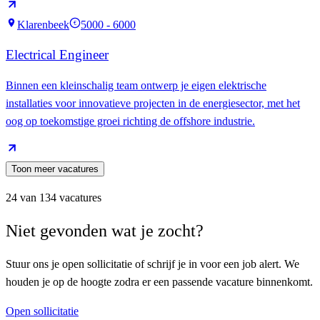
Klarenbeek
5000 - 6000
€
Electrical Engineer
Binnen een kleinschalig team ontwerp je eigen elektrische
installaties voor innovatieve projecten in de energiesector, met het
oog op toekomstige groei richting de offshore industrie.
Toon meer vacatures
24
van
134
vacatures
Niet gevonden wat je zocht?
Stuur ons je open sollicitatie of schrijf je in voor een job alert. We
houden je op de hoogte zodra er een passende vacature binnenkomt.
Open sollicitatie