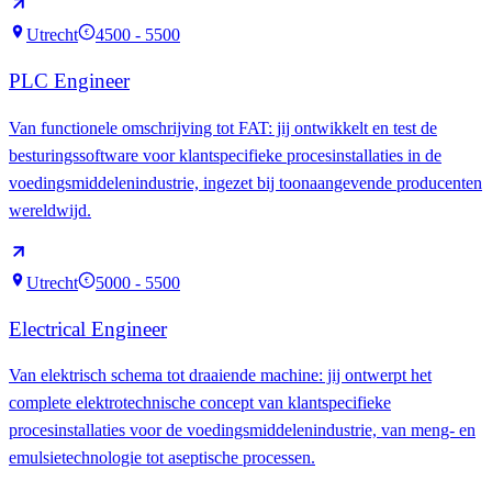
Utrecht
4500 - 5500
€
PLC Engineer
Van functionele omschrijving tot FAT: jij ontwikkelt en test de
besturingssoftware voor klantspecifieke procesinstallaties in de
voedingsmiddelenindustrie, ingezet bij toonaangevende producenten
wereldwijd.
Utrecht
5000 - 5500
€
Electrical Engineer
Van elektrisch schema tot draaiende machine: jij ontwerpt het
complete elektrotechnische concept van klantspecifieke
procesinstallaties voor de voedingsmiddelenindustrie, van meng- en
emulsietechnologie tot aseptische processen.