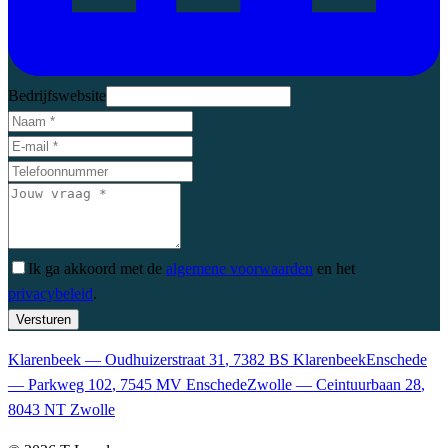
Bedrijfswebsite
Ik ga akkoord met
de
algemene voorwaarden
en
het
privacybeleid
.
Versturen
Klarenbeek
—
Oudhuizerstraat 31
,
7382 BS
Klarenbeek
Enschede
—
Parkweg 102
,
7545 MV
Enschede
Zwolle
—
Ceintuurbaan 28
,
8043 NT
Zwolle