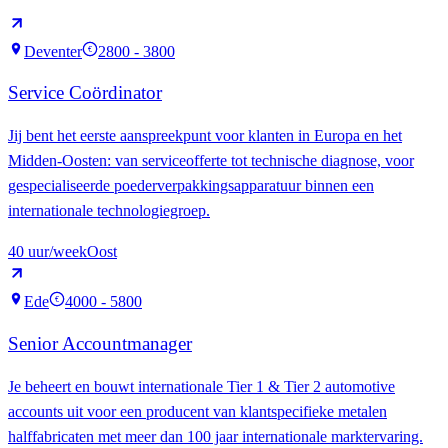
Deventer
2800 - 3800
€
Service Coördinator
Jij bent het eerste aanspreekpunt voor klanten in Europa en het
Midden-Oosten: van serviceofferte tot technische diagnose, voor
gespecialiseerde poederverpakkingsapparatuur binnen een
internationale technologiegroep.
40
uur/week
Oost
Ede
4000 - 5800
€
Senior Accountmanager
Je beheert en bouwt internationale Tier 1 & Tier 2 automotive
accounts uit voor een producent van klantspecifieke metalen
halffabricaten met meer dan 100 jaar internationale marktervaring.