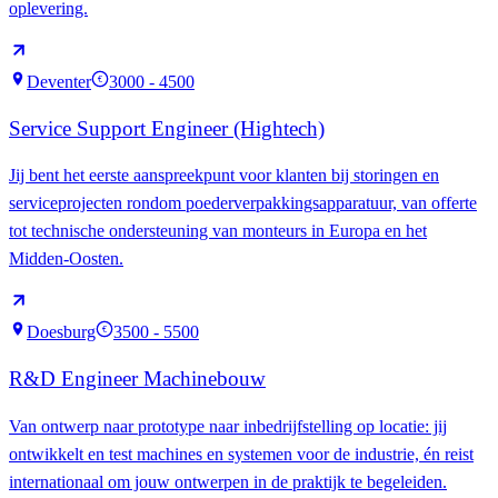
oplevering.
Deventer
3000 - 4500
€
Service Support Engineer (Hightech)
Jij bent het eerste aanspreekpunt voor klanten bij storingen en
serviceprojecten rondom poederverpakkingsapparatuur, van offerte
tot technische ondersteuning van monteurs in Europa en het
Midden-Oosten.
Doesburg
3500 - 5500
€
R&D Engineer Machinebouw
Van ontwerp naar prototype naar inbedrijfstelling op locatie: jij
ontwikkelt en test machines en systemen voor de industrie, én reist
internationaal om jouw ontwerpen in de praktijk te begeleiden.