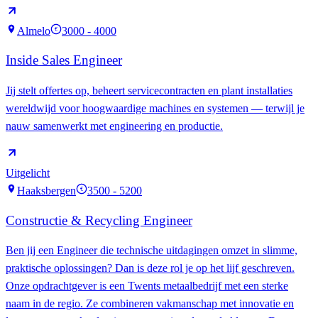
Almelo
3000 - 4000
€
Inside Sales Engineer
Jij stelt offertes op, beheert servicecontracten en plant installaties
wereldwijd voor hoogwaardige machines en systemen — terwijl je
nauw samenwerkt met engineering en productie.
Uitgelicht
Haaksbergen
3500 - 5200
€
Constructie & Recycling Engineer
Ben jij een Engineer die technische uitdagingen omzet in slimme,
praktische oplossingen? Dan is deze rol je op het lijf geschreven.
Onze opdrachtgever is een Twents metaalbedrijf met een sterke
naam in de regio. Ze combineren vakmanschap met innovatie en