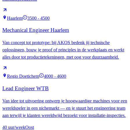
Haarlem
3500 - 4500
€
Mechanical Engineer Haarlem
Van concept tot prototype: bij AKOS bedenk jij technische
oplossingen, bouw je proof of principles in de werkplaats en werkt
alles door tot productietekeningen, met oog voor duurzaamheid.
Regio Doetichem
4000 - 4600
€
Lead Engineer WTB
Van idee tot uitvoering ontwerp je hoogwaardige machines voor een
wereldspeler in een nichemarkt — en je stuurt het engineering team
aan terwijl je klanten wereldwijd bezoekt voor installatie-inspecties.
40
uur/week
Oost