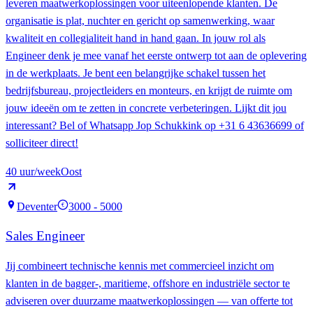
leveren maatwerkoplossingen voor uiteenlopende klanten. De
organisatie is plat, nuchter en gericht op samenwerking, waar
kwaliteit en collegialiteit hand in hand gaan. In jouw rol als
Engineer denk je mee vanaf het eerste ontwerp tot aan de oplevering
in de werkplaats. Je bent een belangrijke schakel tussen het
bedrijfsbureau, projectleiders en monteurs, en krijgt de ruimte om
jouw ideeën om te zetten in concrete verbeteringen. Lijkt dit jou
interessant? Bel of Whatsapp Jop Schukkink op +31 6 43636699 of
solliciteer direct!
40
uur/week
Oost
Deventer
3000 - 5000
€
Sales Engineer
Jij combineert technische kennis met commercieel inzicht om
klanten in de bagger-, maritieme, offshore en industriële sector te
adviseren over duurzame maatwerkoplossingen — van offerte tot