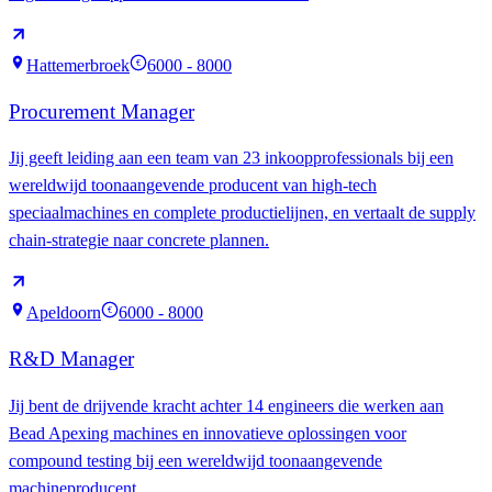
Hattemerbroek
6000 - 8000
€
Procurement Manager
Jij geeft leiding aan een team van 23 inkoopprofessionals bij een
wereldwijd toonaangevende producent van high-tech
speciaalmachines en complete productielijnen, en vertaalt de supply
chain-strategie naar concrete plannen.
Apeldoorn
6000 - 8000
€
R&D Manager
Jij bent de drijvende kracht achter 14 engineers die werken aan
Bead Apexing machines en innovatieve oplossingen voor
compound testing bij een wereldwijd toonaangevende
machineproducent.