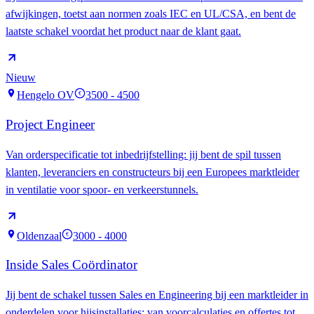
afwijkingen, toetst aan normen zoals IEC en UL/CSA, en bent de
laatste schakel voordat het product naar de klant gaat.
Nieuw
Hengelo OV
3500 - 4500
€
Project Engineer
Van orderspecificatie tot inbedrijfstelling: jij bent de spil tussen
klanten, leveranciers en constructeurs bij een Europees marktleider
in ventilatie voor spoor- en verkeerstunnels.
Oldenzaal
3000 - 4000
€
Inside Sales Coördinator
Jij bent de schakel tussen Sales en Engineering bij een marktleider in
onderdelen voor hijsinstallaties: van voorcalculaties en offertes tot