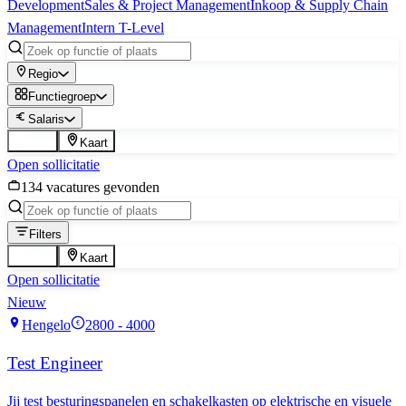
Development
Sales & Project Management
Inkoop & Supply Chain
Management
Intern T-Level
Regio
Functiegroep
Salaris
Lijst
Kaart
Open sollicitatie
134
vacature
s
gevonden
Filters
Lijst
Kaart
Open sollicitatie
Nieuw
Hengelo
2800 - 4000
€
Test Engineer
Jij test besturingspanelen en schakelkasten op elektrische en visuele