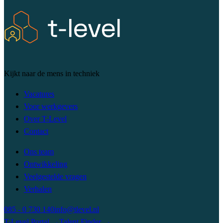
Kijkt naar de mens in techniek
Vacatures
Voor werkgevers
Over T-Level
Contact
Ons team
Ontwikkeling
Veelgestelde vragen
Verhalen
085 - 0 730 140
info@tlevel.nl
T-Level Portal
→
Talent Finder
→