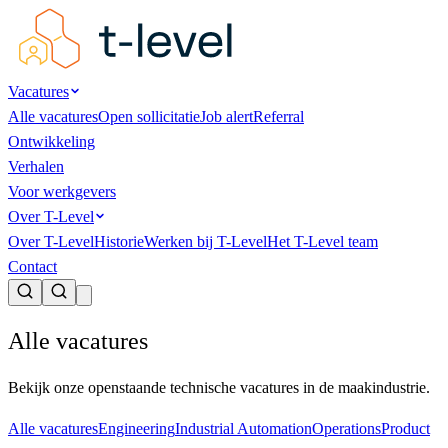
Vacatures
Alle vacatures
Open sollicitatie
Job alert
Referral
Ontwikkeling
Verhalen
Voor werkgevers
Over T-Level
Over T-Level
Historie
Werken bij T-Level
Het T-Level team
Contact
Alle vacatures
Bekijk onze openstaande technische vacatures in de maakindustrie.
Alle vacatures
Engineering
Industrial Automation
Operations
Product